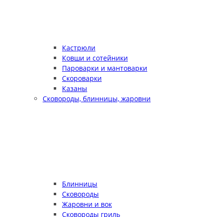
Кастрюли
Ковши и сотейники
Пароварки и мантоварки
Скороварки
Казаны
Сковороды, блинницы, жаровни
Блинницы
Сковороды
Жаровни и вок
Сковороды гриль