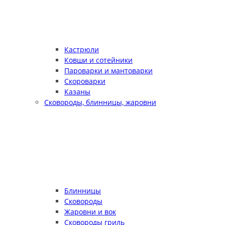
Кастрюли
Ковши и сотейники
Пароварки и мантоварки
Скороварки
Казаны
Сковороды, блинницы, жаровни
Блинницы
Сковороды
Жаровни и вок
Сковороды гриль