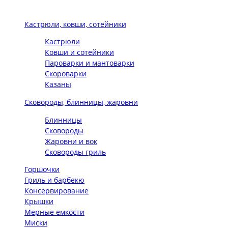
Кастрюли, ковши, сотейники
Кастрюли
Ковши и сотейники
Пароварки и мантоварки
Скороварки
Казаны
Сковороды, блинницы, жаровни
Блинницы
Сковороды
Жаровни и вок
Сковороды гриль
Горшочки
Гриль и барбекю
Консервирование
Крышки
Мерные емкости
Миски