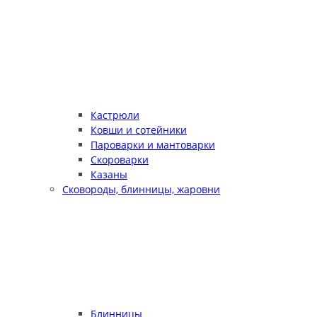
Кастрюли
Ковши и сотейники
Пароварки и мантоварки
Скороварки
Казаны
Сковороды, блинницы, жаровни
Блинницы