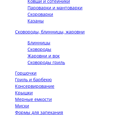
Ковши и сотейники
Пароварки и мантоварки
Скороварки
Казаны
Сковороды, блинницы, жаровни
Блинницы
Сковороды
Жаровни и вок
Сковороды гриль
Горшочки
Гриль и барбекю
Консервирование
Крышки
Мерные емкости
Миски
Формы для запекания