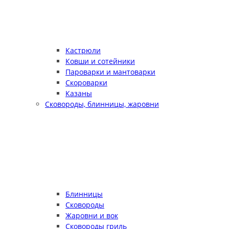
Кастрюли
Ковши и сотейники
Пароварки и мантоварки
Скороварки
Казаны
Сковороды, блинницы, жаровни
Блинницы
Сковороды
Жаровни и вок
Сковороды гриль