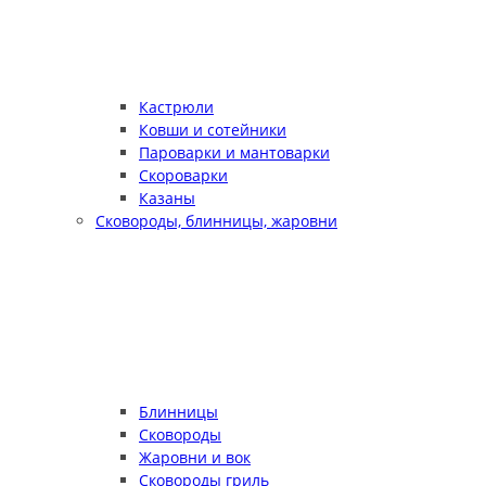
Кастрюли
Ковши и сотейники
Пароварки и мантоварки
Скороварки
Казаны
Сковороды, блинницы, жаровни
Блинницы
Сковороды
Жаровни и вок
Сковороды гриль