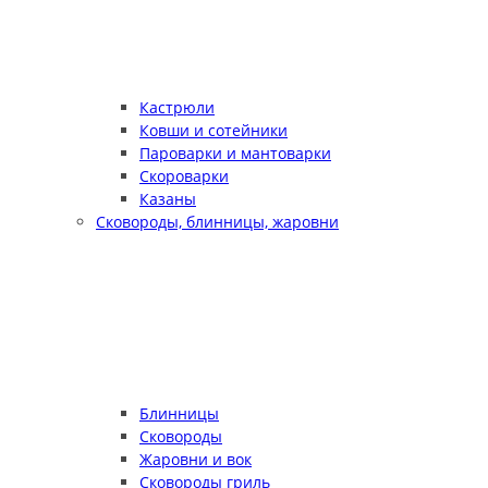
Кастрюли
Ковши и сотейники
Пароварки и мантоварки
Скороварки
Казаны
Сковороды, блинницы, жаровни
Блинницы
Сковороды
Жаровни и вок
Сковороды гриль