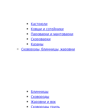
Кастрюли
Ковши и сотейники
Пароварки и мантоварки
Скороварки
Казаны
Сковороды, блинницы, жаровни
Блинницы
Сковороды
Жаровни и вок
Сковороды гриль