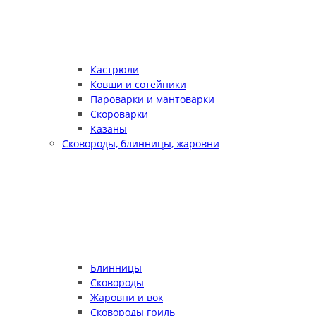
Кастрюли
Ковши и сотейники
Пароварки и мантоварки
Скороварки
Казаны
Сковороды, блинницы, жаровни
Блинницы
Сковороды
Жаровни и вок
Сковороды гриль