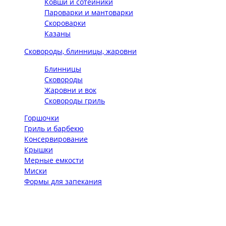
Ковши и сотейники
Пароварки и мантоварки
Скороварки
Казаны
Сковороды, блинницы, жаровни
Блинницы
Сковороды
Жаровни и вок
Сковороды гриль
Горшочки
Гриль и барбекю
Консервирование
Крышки
Мерные емкости
Миски
Формы для запекания