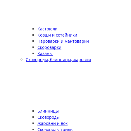
Кастрюли
Ковши и сотейники
Пароварки и мантоварки
Скороварки
Казаны
Сковороды, блинницы, жаровни
Блинницы
Сковороды
Жаровни и вок
Сковороды гриль