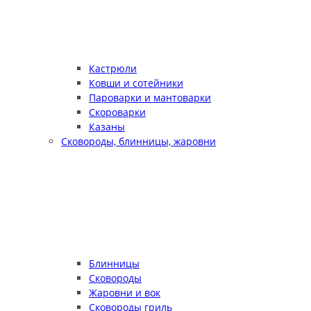
Кастрюли
Ковши и сотейники
Пароварки и мантоварки
Скороварки
Казаны
Сковороды, блинницы, жаровни
Блинницы
Сковороды
Жаровни и вок
Сковороды гриль