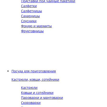
Подставки под чайные пакетики
Салфетки
Салфетницы
Сахарницы
Соусники
Фондю и мармиты
Фруктовницы
Посуда для приготовления
Кастрюли, ковши, сотейники
Кастрюли
Ковши и сотейники
Пароварки и мантоварки
Скороварки