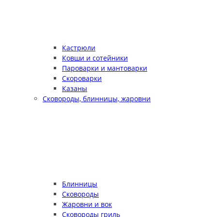
Кастрюли
Ковши и сотейники
Пароварки и мантоварки
Скороварки
Казаны
Сковороды, блинницы, жаровни
Блинницы
Сковороды
Жаровни и вок
Сковороды гриль