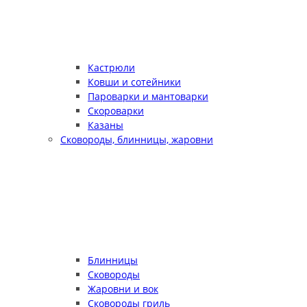
Кастрюли
Ковши и сотейники
Пароварки и мантоварки
Скороварки
Казаны
Сковороды, блинницы, жаровни
Блинницы
Сковороды
Жаровни и вок
Сковороды гриль