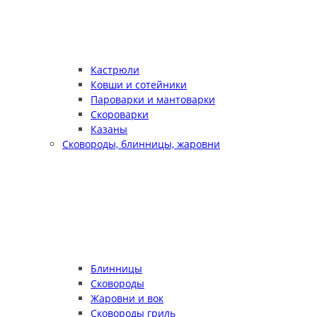
Кастрюли
Ковши и сотейники
Пароварки и мантоварки
Скороварки
Казаны
Сковороды, блинницы, жаровни
Блинницы
Сковороды
Жаровни и вок
Сковороды гриль