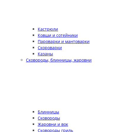
Кастрюли
Ковши и сотейники
Пароварки и мантоварки
Скороварки
Казаны
Сковороды, блинницы, жаровни
Блинницы
Сковороды
Жаровни и вок
Сковороды гриль