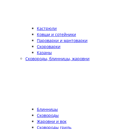
Кастрюли
Ковши и сотейники
Пароварки и мантоварки
Скороварки
Казаны
Сковороды, блинницы, жаровни
Блинницы
Сковороды
Жаровни и вок
Сковороды гриль