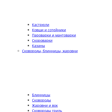
Кастрюли
Ковши и сотейники
Пароварки и мантоварки
Скороварки
Казаны
Сковороды, блинницы, жаровни
Блинницы
Сковороды
Жаровни и вок
Сковороды гриль