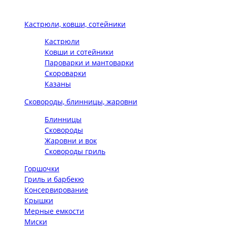
Кастрюли, ковши, сотейники
Кастрюли
Ковши и сотейники
Пароварки и мантоварки
Скороварки
Казаны
Сковороды, блинницы, жаровни
Блинницы
Сковороды
Жаровни и вок
Сковороды гриль
Горшочки
Гриль и барбекю
Консервирование
Крышки
Мерные емкости
Миски