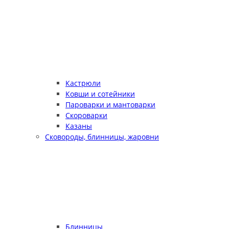
Кастрюли
Ковши и сотейники
Пароварки и мантоварки
Скороварки
Казаны
Сковороды, блинницы, жаровни
Блинницы