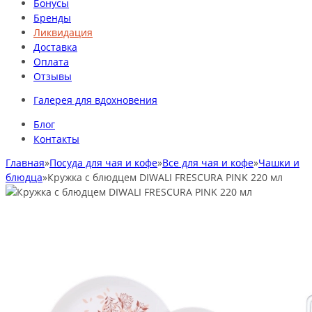
Бонусы
Бренды
Ликвидация
Доставка
Оплата
Отзывы
Галерея для вдохновения
Блог
Контакты
Главная
»
Посуда для чая и кофе
»
Все для чая и кофе
»
Чашки и
блюдца
»
Кружка с блюдцем DIWALI FRESCURA PINK 220 мл