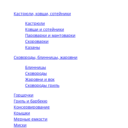
Кастрюли, ковши, сотейники
Кастрюли
Ковши и сотейники
Пароварки и мантоварки
Скороварки
Казаны
Сковороды, блинницы, жаровни
Блинницы
Сковороды
Жаровни и вок
Сковороды гриль
Горшочки
Гриль и барбекю
Консервирование
Крышки
Мерные емкости
Миски