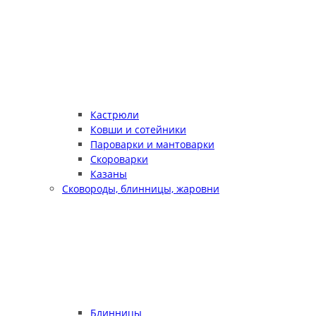
Кастрюли
Ковши и сотейники
Пароварки и мантоварки
Скороварки
Казаны
Сковороды, блинницы, жаровни
Блинницы