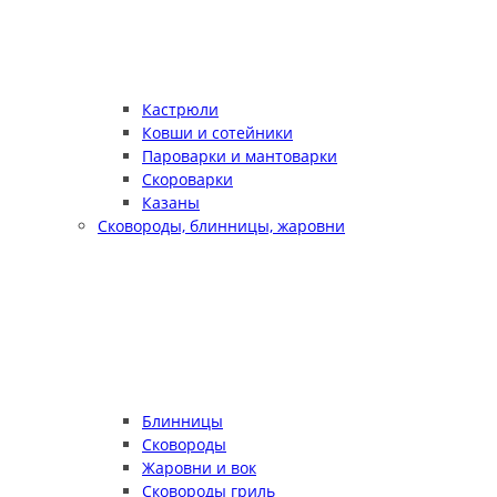
Кастрюли
Ковши и сотейники
Пароварки и мантоварки
Скороварки
Казаны
Сковороды, блинницы, жаровни
Блинницы
Сковороды
Жаровни и вок
Сковороды гриль