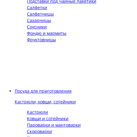
Подставки под чайные пакетики
Салфетки
Салфетницы
Сахарницы
Соусники
Фондю и мармиты
Фруктовницы
Посуда для приготовления
Кастрюли, ковши, сотейники
Кастрюли
Ковши и сотейники
Пароварки и мантоварки
Скороварки