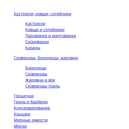
Кастрюли, ковши, сотейники
Кастрюли
Ковши и сотейники
Пароварки и мантоварки
Скороварки
Казаны
Сковороды, блинницы, жаровни
Блинницы
Сковороды
Жаровни и вок
Сковороды гриль
Горшочки
Гриль и барбекю
Консервирование
Крышки
Мерные емкости
Миски