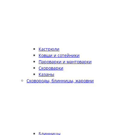
Кастрюли
Ковши и сотейники
Пароварки и мантоварки
Скороварки
Казаны
Сковороды, блинницы, жаровни
Блинницы