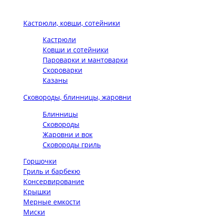
Кастрюли, ковши, сотейники
Кастрюли
Ковши и сотейники
Пароварки и мантоварки
Скороварки
Казаны
Сковороды, блинницы, жаровни
Блинницы
Сковороды
Жаровни и вок
Сковороды гриль
Горшочки
Гриль и барбекю
Консервирование
Крышки
Мерные емкости
Миски