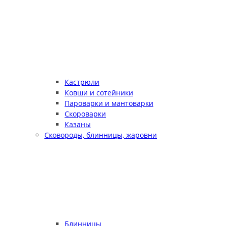
Кастрюли
Ковши и сотейники
Пароварки и мантоварки
Скороварки
Казаны
Сковороды, блинницы, жаровни
Блинницы