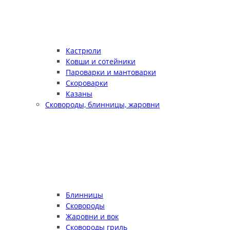
Кастрюли
Ковши и сотейники
Пароварки и мантоварки
Скороварки
Казаны
Сковороды, блинницы, жаровни
Блинницы
Сковороды
Жаровни и вок
Сковороды гриль