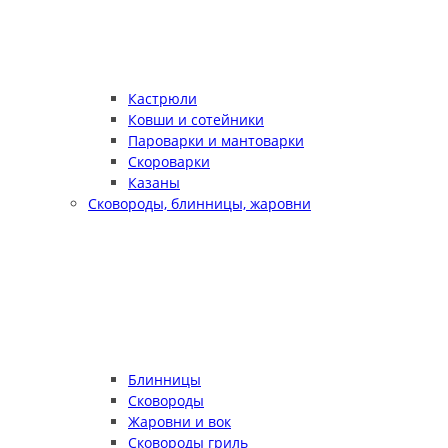
Кастрюли
Ковши и сотейники
Пароварки и мантоварки
Скороварки
Казаны
Сковороды, блинницы, жаровни
Блинницы
Сковороды
Жаровни и вок
Сковороды гриль