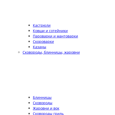
Кастрюли
Ковши и сотейники
Пароварки и мантоварки
Скороварки
Казаны
Сковороды, блинницы, жаровни
Блинницы
Сковороды
Жаровни и вок
Сковороды гриль