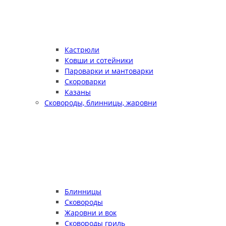
Кастрюли
Ковши и сотейники
Пароварки и мантоварки
Скороварки
Казаны
Сковороды, блинницы, жаровни
Блинницы
Сковороды
Жаровни и вок
Сковороды гриль