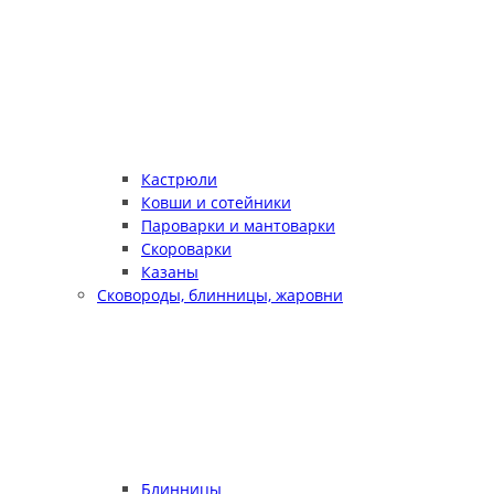
Кастрюли
Ковши и сотейники
Пароварки и мантоварки
Скороварки
Казаны
Сковороды, блинницы, жаровни
Блинницы