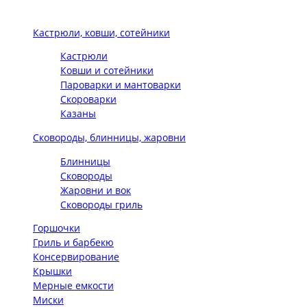
Кастрюли, ковши, сотейники
Кастрюли
Ковши и сотейники
Пароварки и мантоварки
Скороварки
Казаны
Сковороды, блинницы, жаровни
Блинницы
Сковороды
Жаровни и вок
Сковороды гриль
Горшочки
Гриль и барбекю
Консервирование
Крышки
Мерные емкости
Миски