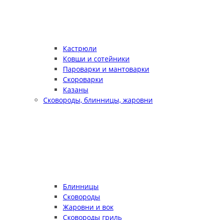
Кастрюли
Ковши и сотейники
Пароварки и мантоварки
Скороварки
Казаны
Сковороды, блинницы, жаровни
Блинницы
Сковороды
Жаровни и вок
Сковороды гриль