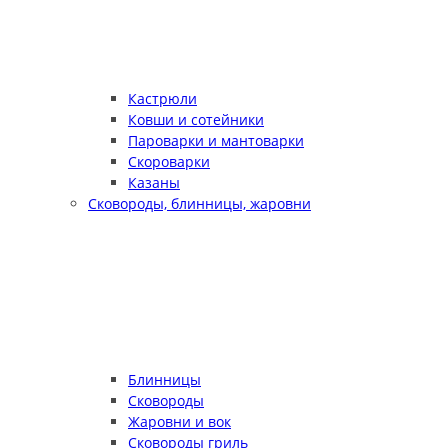
Кастрюли
Ковши и сотейники
Пароварки и мантоварки
Скороварки
Казаны
Сковороды, блинницы, жаровни
Блинницы
Сковороды
Жаровни и вок
Сковороды гриль