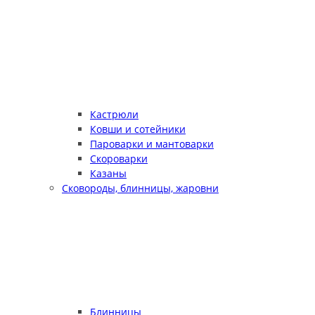
Кастрюли
Ковши и сотейники
Пароварки и мантоварки
Скороварки
Казаны
Сковороды, блинницы, жаровни
Блинницы