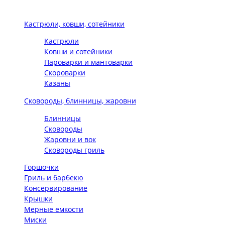
Кастрюли, ковши, сотейники
Кастрюли
Ковши и сотейники
Пароварки и мантоварки
Скороварки
Казаны
Сковороды, блинницы, жаровни
Блинницы
Сковороды
Жаровни и вок
Сковороды гриль
Горшочки
Гриль и барбекю
Консервирование
Крышки
Мерные емкости
Миски