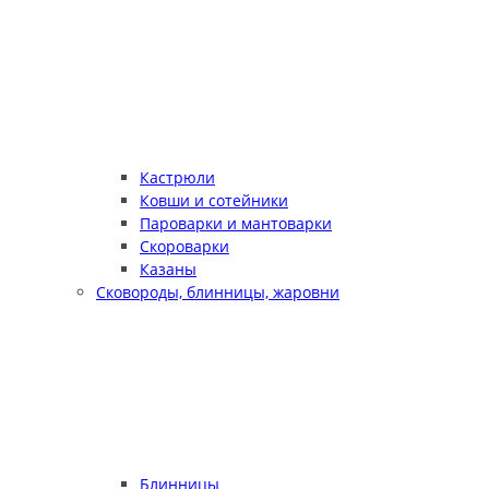
Кастрюли
Ковши и сотейники
Пароварки и мантоварки
Скороварки
Казаны
Сковороды, блинницы, жаровни
Блинницы