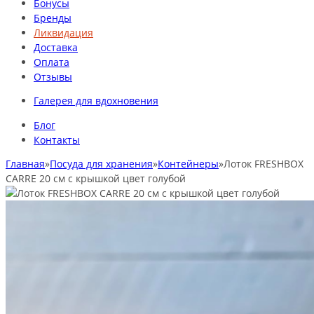
Бонусы
Бренды
Ликвидация
Доставка
Оплата
Отзывы
Галерея для вдохновения
Блог
Контакты
Главная
»
Посуда для хранения
»
Контейнеры
»
Лоток FRESHBOX
CARRE 20 см с крышкой цвет голубой