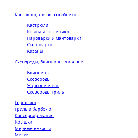
Кастрюли, ковши, сотейники
Кастрюли
Ковши и сотейники
Пароварки и мантоварки
Скороварки
Казаны
Сковороды, блинницы, жаровни
Блинницы
Сковороды
Жаровни и вок
Сковороды гриль
Горшочки
Гриль и барбекю
Консервирование
Крышки
Мерные емкости
Миски