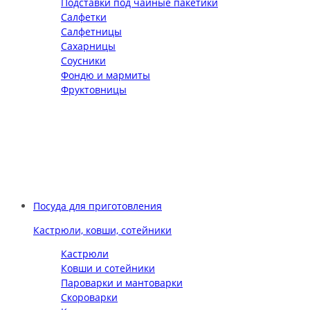
Подставки под чайные пакетики
Салфетки
Салфетницы
Сахарницы
Соусники
Фондю и мармиты
Фруктовницы
Посуда для приготовления
Кастрюли, ковши, сотейники
Кастрюли
Ковши и сотейники
Пароварки и мантоварки
Скороварки