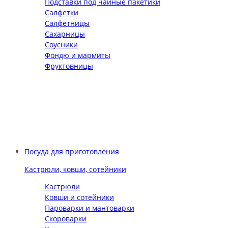
Подставки под чайные пакетики
Салфетки
Салфетницы
Сахарницы
Соусники
Фондю и мармиты
Фруктовницы
Посуда для приготовления
Кастрюли, ковши, сотейники
Кастрюли
Ковши и сотейники
Пароварки и мантоварки
Скороварки