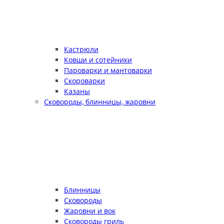
Кастрюли
Ковши и сотейники
Пароварки и мантоварки
Скороварки
Казаны
Сковороды, блинницы, жаровни
Блинницы
Сковороды
Жаровни и вок
Сковороды гриль