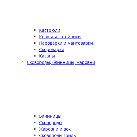
Кастрюли
Ковши и сотейники
Пароварки и мантоварки
Скороварки
Казаны
Сковороды, блинницы, жаровни
Блинницы
Сковороды
Жаровни и вок
Сковороды гриль