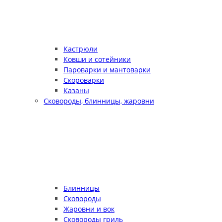
Кастрюли
Ковши и сотейники
Пароварки и мантоварки
Скороварки
Казаны
Сковороды, блинницы, жаровни
Блинницы
Сковороды
Жаровни и вок
Сковороды гриль