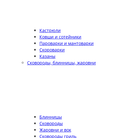
Кастрюли
Ковши и сотейники
Пароварки и мантоварки
Скороварки
Казаны
Сковороды, блинницы, жаровни
Блинницы
Сковороды
Жаровни и вок
Сковороды гриль