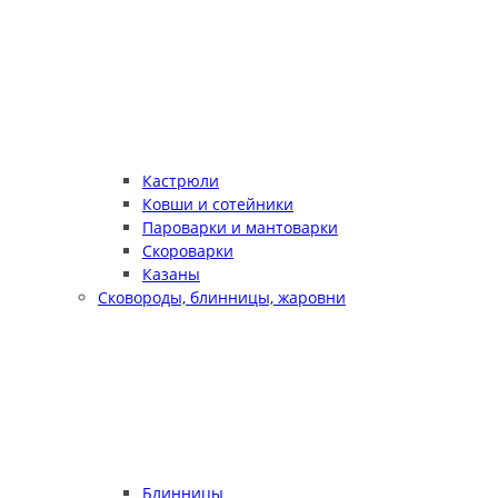
Кастрюли
Ковши и сотейники
Пароварки и мантоварки
Скороварки
Казаны
Сковороды, блинницы, жаровни
Блинницы