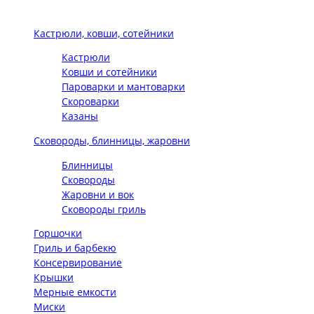
Кастрюли, ковши, сотейники
Кастрюли
Ковши и сотейники
Пароварки и мантоварки
Скороварки
Казаны
Сковороды, блинницы, жаровни
Блинницы
Сковороды
Жаровни и вок
Сковороды гриль
Горшочки
Гриль и барбекю
Консервирование
Крышки
Мерные емкости
Миски