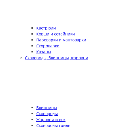
Кастрюли
Ковши и сотейники
Пароварки и мантоварки
Скороварки
Казаны
Сковороды, блинницы, жаровни
Блинницы
Сковороды
Жаровни и вок
Сковороды гриль