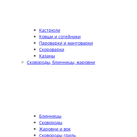
Кастрюли
Ковши и сотейники
Пароварки и мантоварки
Скороварки
Казаны
Сковороды, блинницы, жаровни
Блинницы
Сковороды
Жаровни и вок
Сковороды гриль