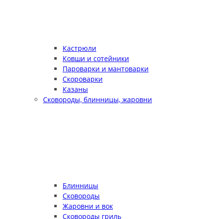
Кастрюли
Ковши и сотейники
Пароварки и мантоварки
Скороварки
Казаны
Сковороды, блинницы, жаровни
Блинницы
Сковороды
Жаровни и вок
Сковороды гриль