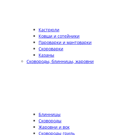
Кастрюли
Ковши и сотейники
Пароварки и мантоварки
Скороварки
Казаны
Сковороды, блинницы, жаровни
Блинницы
Сковороды
Жаровни и вок
Сковороды гриль