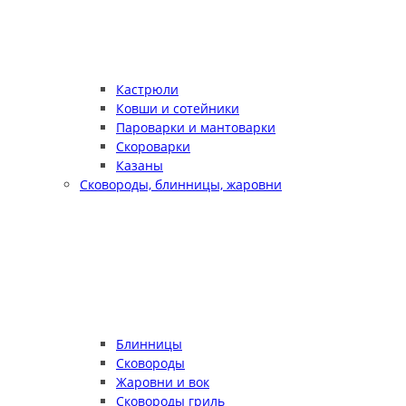
Кастрюли
Ковши и сотейники
Пароварки и мантоварки
Скороварки
Казаны
Сковороды, блинницы, жаровни
Блинницы
Сковороды
Жаровни и вок
Сковороды гриль