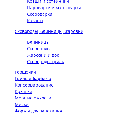
Ковши и сотейники
Пароварки и мантоварки
Скороварки
Казаны
Сковороды, блинницы, жаровни
Блинницы
Сковороды
Жаровни и вок
Сковороды гриль
Горшочки
Гриль и барбекю
Консервирование
Крышки
Мерные емкости
Миски
Формы для запекания