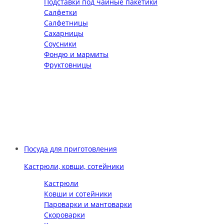
Подставки под чайные пакетики
Салфетки
Салфетницы
Сахарницы
Соусники
Фондю и мармиты
Фруктовницы
Посуда для приготовления
Кастрюли, ковши, сотейники
Кастрюли
Ковши и сотейники
Пароварки и мантоварки
Скороварки