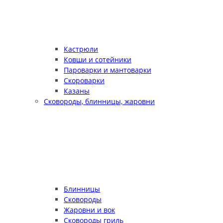
Кастрюли
Ковши и сотейники
Пароварки и мантоварки
Скороварки
Казаны
Сковороды, блинницы, жаровни
Блинницы
Сковороды
Жаровни и вок
Сковороды гриль