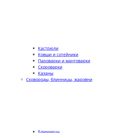
Кастрюли
Ковши и сотейники
Пароварки и мантоварки
Скороварки
Казаны
Сковороды, блинницы, жаровни
Блинницы