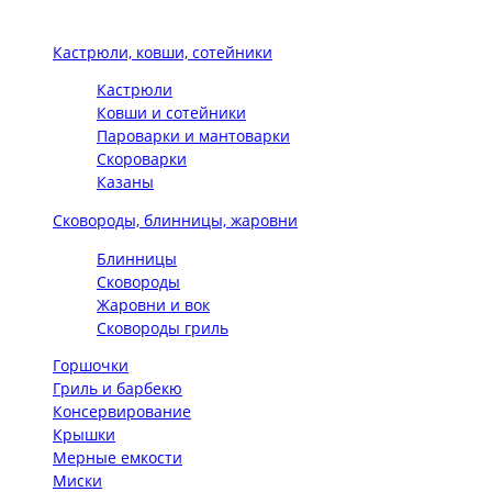
Кастрюли, ковши, сотейники
Кастрюли
Ковши и сотейники
Пароварки и мантоварки
Скороварки
Казаны
Сковороды, блинницы, жаровни
Блинницы
Сковороды
Жаровни и вок
Сковороды гриль
Горшочки
Гриль и барбекю
Консервирование
Крышки
Мерные емкости
Миски